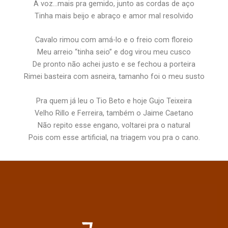
A voz…mais pra gemido, junto as cordas de aço
Tinha mais beijo e abraço e amor mal resolvido
Cavalo rimou com amá-lo e o freio com floreio
Meu arreio “tinha seio” e dog virou meu cusco
De pronto não achei justo e se fechou a porteira
Rimei basteira com asneira, tamanho foi o meu susto
Pra quem já leu o Tio Beto e hoje Gujo Teixeira
Velho Rillo e Ferreira, também o Jaime Caetano
Não repito esse engano, voltarei pra o natural
Pois com esse artificial, na triagem vou pra o cano.