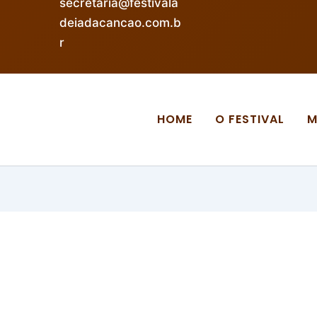
secretaria@festivala
deiadacancao.com.b
r
HOME
O FESTIVAL
M