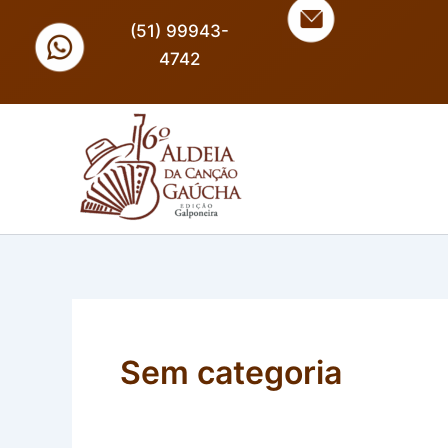
Skip
(51) 99943-
to
4742
content
Sem categoria